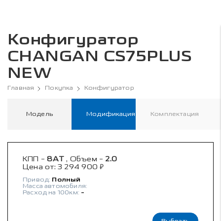
Конфигуратор
CHANGAN CS75PLUS
NEW
Главная
Покупка
Конфигуратор
Модель
Модификация
Комплектация
КПП -
8AT
, Объем -
2.0
₽
Цена от:
3 294 900
Привод:
Полный
Масса автомобиля:
Расход на 100км:
-