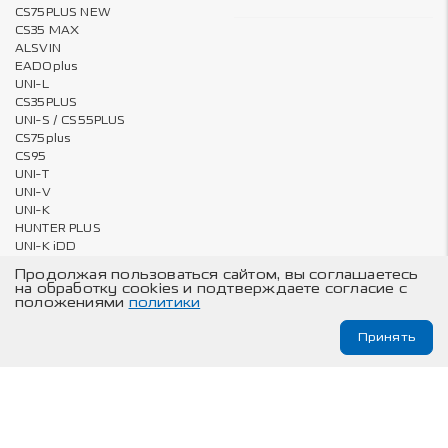
CS75PLUS NEW
CS35 MAX
ALSVIN
EADOplus
UNI-L
CS35PLUS
UNI-S / CS55PLUS
CS75plus
CS95
UNI-T
UNI-V
UNI-K
HUNTER PLUS
UNI-K iDD
Продолжая пользоваться сайтом, вы соглашаетесь
на обработку cookies и подтверждаете согласие с
положениями
политики
Владельцам
О компании
Принять
Онлайн запись на ТО и сервис
Карта сайта
Техническое обслуживание
© Changan Automobile Group, 2026