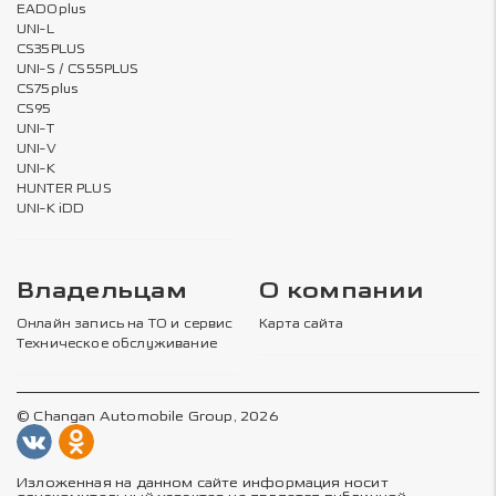
EADOplus
UNI-L
CS35PLUS
UNI-S / CS55PLUS
CS75plus
CS95
UNI-T
UNI-V
UNI-K
HUNTER PLUS
UNI-K iDD
Владельцам
О компании
Онлайн запись на ТО и сервис
Карта сайта
Техническое обслуживание
© Changan Automobile Group, 2026
Изложенная на данном сайте информация носит