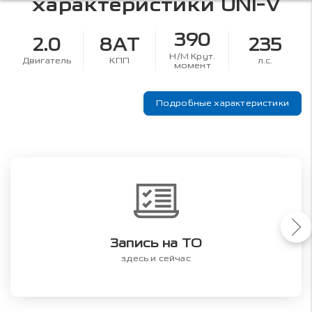
характеристики
UNI-V
390
2.0
8AT
235
Н/М Крут.
Двигатель
КПП
л.с.
момент
Подробные характеристики
Запись на ТО
здесь и сейчас