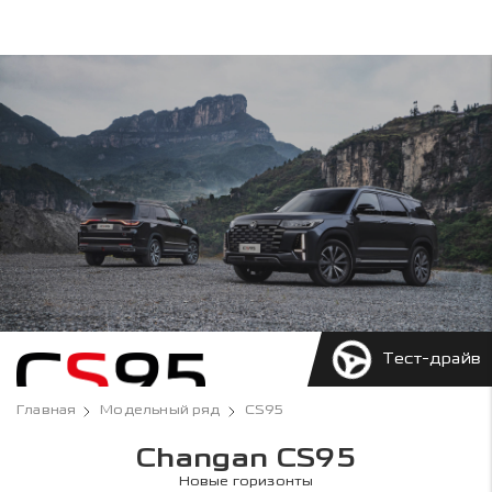
Тест-драйв
Главная
Модельный ряд
CS95
Changan CS95
Новые горизонты