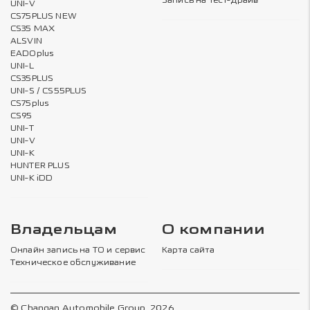
Запись на тест-драйв
UNI-V
CS75PLUS NEW
CS35 MAX
ALSVIN
EADOplus
UNI-L
CS35PLUS
UNI-S / CS55PLUS
CS75plus
CS95
UNI-T
UNI-V
UNI-K
HUNTER PLUS
UNI-K iDD
Владельцам
О компании
Онлайн запись на ТО и сервис
Карта сайта
Техническое обслуживание
© Changan Automobile Group, 2026