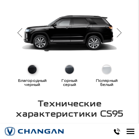
Благородный
Горный
Полярный
черный
серый
белый
Технические
характеристики
CS95
380
2.0
8AT
226
Н/М Крут.
Двигатель
КПП
л.с.