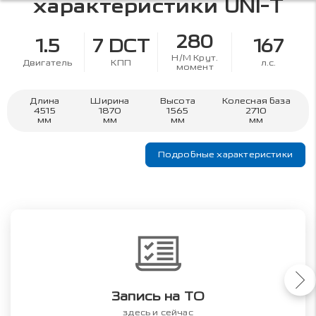
характеристики
UNI-T
280
1.5
7 DCT
167
Н/М Крут.
Двигатель
КПП
л.с.
момент
Длина
Ширина
Высота
Колесная база
4515
1870
1565
2710
мм
мм
мм
мм
Подробные характеристики
Запись на ТО
здесь и сейчас