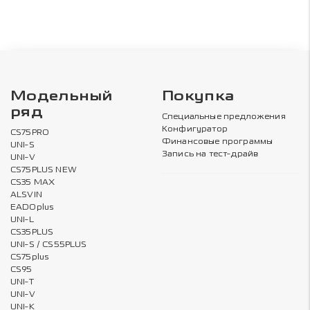
Модельный
Покупка
ряд
Специальные предложения
Конфигуратор
CS75PRO
Финансовые программы
UNI-S
Запись на тест-драйв
UNI-V
CS75PLUS NEW
CS35 MAX
ALSVIN
EADOplus
UNI-L
CS35PLUS
UNI-S / CS55PLUS
CS75plus
CS95
UNI-T
UNI-V
UNI-K