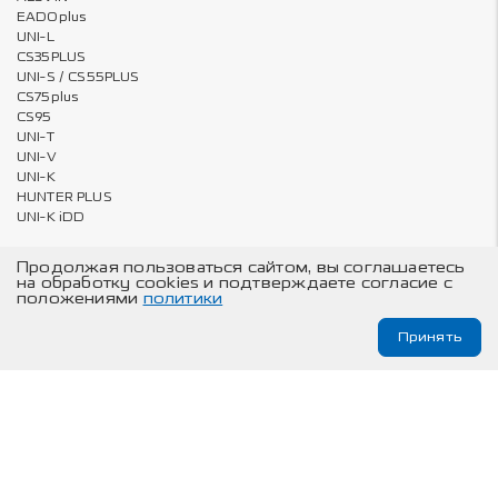
EADOplus
UNI-L
CS35PLUS
UNI-S / CS55PLUS
CS75plus
CS95
UNI-T
UNI-V
UNI-K
HUNTER PLUS
UNI-K iDD
Продолжая пользоваться сайтом, вы соглашаетесь
на обработку cookies и подтверждаете согласие с
Владельцам
О компании
положениями
политики
Онлайн запись на ТО и сервис
Карта сайта
Принять
Техническое обслуживание
© Changan Automobile Group, 2026
Изложенная на данном сайте информация носит